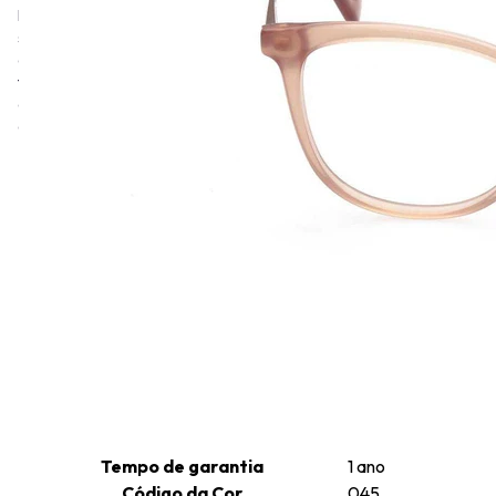
Maramotti, jovem de uma família de costureiros. A proposta
sempre foi a de desenvolver peças luxuosas e atemporais de alta
costura, produzidas primeiramente por seus fundadores e depois
também por diversos estilistas renomados mundialmente. Nos
óculos, Max Mara captura o mesmo espírito de sofisticação e
estilo que a tornou uma referência no mundo da moda.
Informações técnicas
Altura da Lente
43
Comprimento da Haste
140
Cor da Armação
Castanho
Formato da Armação
Quadrado
Gênero
Feminino
Tamanho da Ponte
16
Material da Armação
Injetado
Tamanho da Lente
52
Tempo de garantia
1 ano
Código da Cor
045