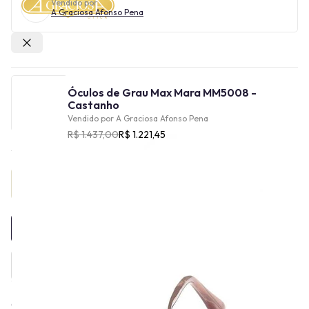
Vendido por
A Graciosa Afonso Pena
Outras lojas
Óculos de Grau Max Mara MM5008 -
Castanho
Vendido por
A Graciosa Afonso Pena
R$ 1.437,00
R$ 1.221,45
Provador Virtual
INDISPONÍVEL
O grupo Max Mara foi criado em 1950, na Itália, por Achille