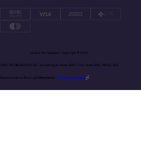
Mozaik Marketplace - Copyright © 2025.
CNPJ: 03.238.864/0015-30 - Av Rodrigues Alves, 800 -Tirol, Natal/RN - 59020-200
Desenvolvido no Brasil pela
Mentores.
Tecnologia
Super 1
.