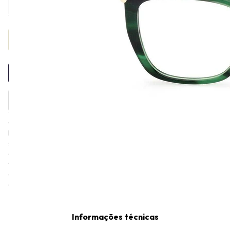
Provador Virtual
INDISPONÍVEL
O grupo Max Mara foi criado em 1950, na Itália, por Achille
Maramotti, jovem de uma família de costureiros. A proposta
sempre foi a de desenvolver peças luxuosas e atemporais de alta
costura, produzidas primeiramente por seus fundadores e depois
também por diversos estilistas renomados mundialmente. Nos
óculos, Max Mara captura o mesmo espírito de sofisticação e
estilo que a tornou uma referência no mundo da moda.
Informações técnicas