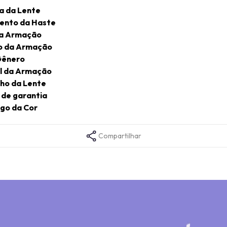
a da Lente
ento da Haste
da Armação
o da Armação
ênero
l da Armação
ho da Lente
de garantia
go da Cor
Compartilhar