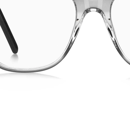
Provador Virtual
INDISPONÍVEL
res da marca se baseou em dois princípios fundamentais: a paixão
feito entre tradição e inovação, dando à marca sua identidade