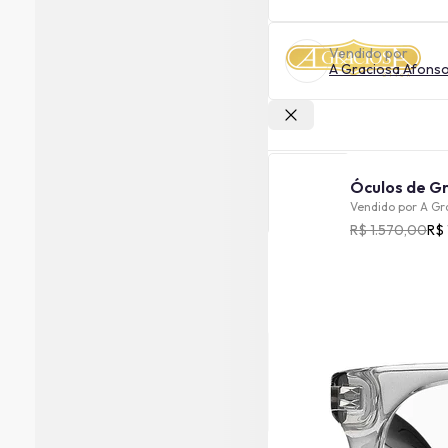
Vendido por
A Graciosa Afons
Outras lojas
Vendido por
A Gr
R$ 1.570,00
R$ 
Cor