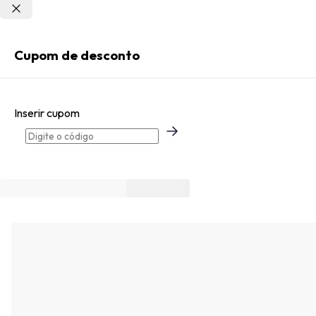
Não sei meu CEP
Entrar
Cupom de desconto
Criar Conta
Inserir cupom
Esqueci minha senha
Acessar com senha temporária