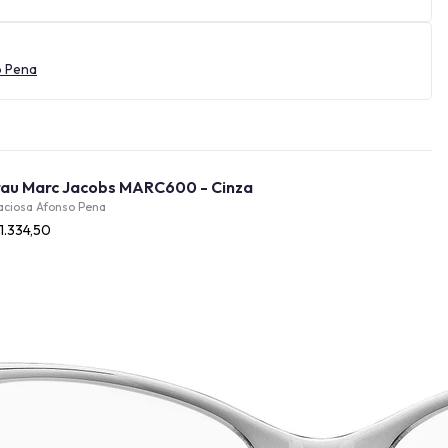
o Pena
Óculos de Grau Marc Jacobs MARC600 - Cinza
aciosa Afonso Pena
1.334,50