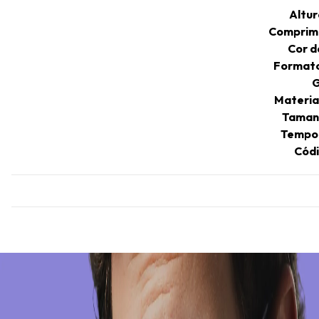
Altur
Comprim
Cor 
Format
G
Materia
Taman
Tempo 
Códi