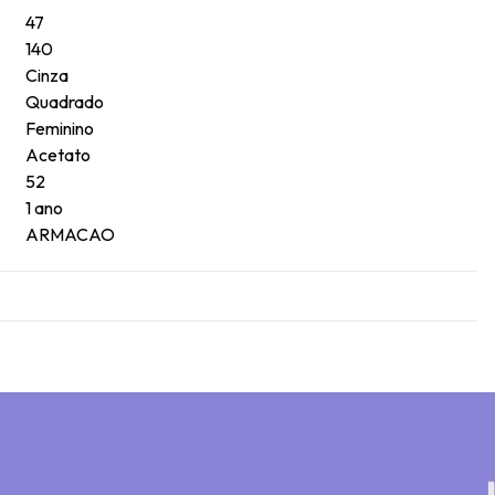
47
140
Cinza
Quadrado
Feminino
Acetato
52
1 ano
ARMACAO