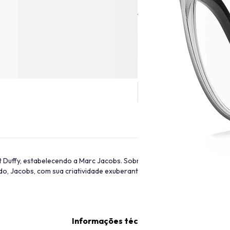
Tamanho
Duffy, estabelecendo a Marc Jacobs. Sobretudo, a filosofia dos criado
 Jacobs, com sua criatividade exuberante, encontrou o equilíbrio per
Informações técnicas