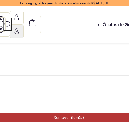
Entrega grátis
para todo o Brasil acima de R$ 400,00
Óculos de G
Remover item(s)