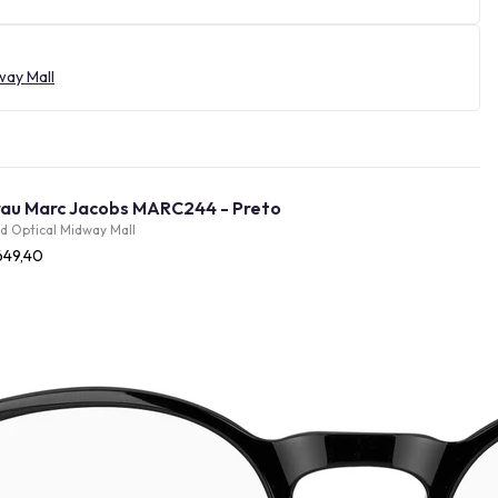
way Mall
Oculos de Grau Marc Jacobs MARC244 - Preto
d Optical Midway Mall
649,40
Provador Virtual
INDISPONÍVEL