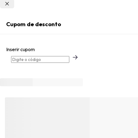
Não sei meu CEP
Entrar
Cupom de desconto
Criar Conta
Inserir cupom
Esqueci minha senha
Acessar com senha temporária