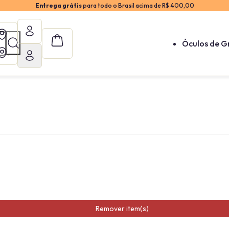
Entrega grátis
para todo o Brasil acima de R$ 400,00
Óculos de G
Remover item(s)