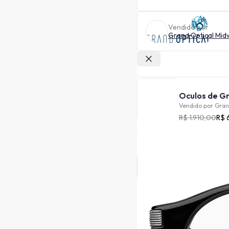
Vendido por
Grand Optical Mid
Outras lojas
Vendido por
Gran
R$ 1.910,00
R$ 