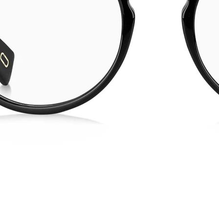
res da marca se baseou em dois princípios fundamentais: a paixão
feito entre tradição e inovação, dando à marca sua identidade
44
145
Preto