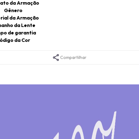
ato da Armação
Gênero
rial da Armação
anho da Lente
po de garantia
ódigo da Cor
Compartilhar