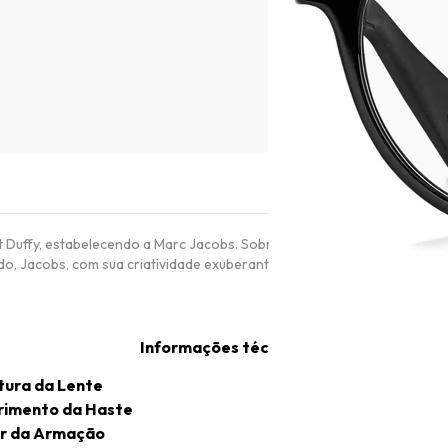
Duffy, estabelecendo a Marc Jacobs. Sobretudo, a filosofia dos criado
 Jacobs, com sua criatividade exuberante, encontrou o equilíbrio per
Informações técnicas
tura da Lente
imento da Haste
r da Armação