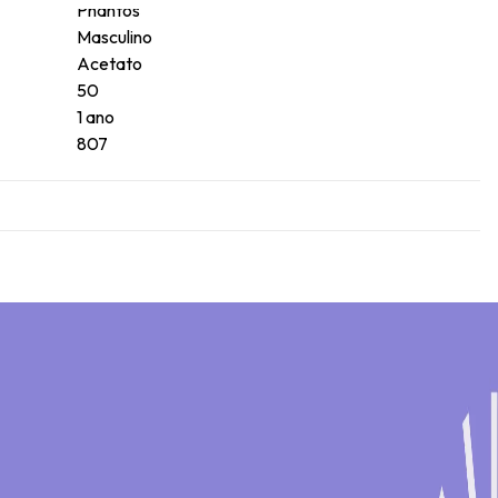
Phantos
Masculino
Acetato
50
1 ano
807