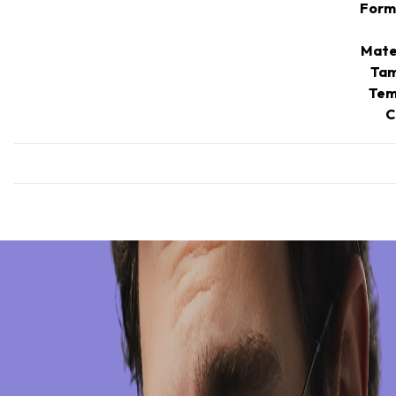
Form
Mate
Tam
Tem
C