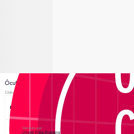
Óculos de Grau Lacoste L2741 - Preto
Código 220490-
Ver descrição
Este produto está indisponível no momento.
Vendido por
Oticalli Praia Shopping