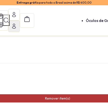
Entrega grátis
para todo o Brasil acima de R$ 400,00
Óculos de G
Remover item(s)