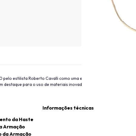
000 pelo estilista Roberto Cavalli como uma extensão da sua marca, dire
com destaque para o uso de materiais inovadores e gráficos experimenta
Informações técnicas
ento da Haste
da Armação
o da Armação