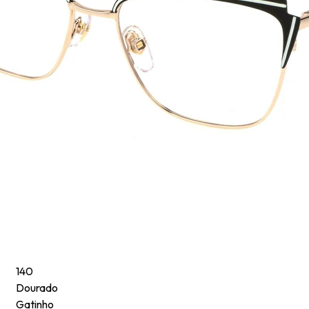
cionada a um público mais jovem e com um estilo irreverente. A linha
is.
140
Dourado
Gatinho