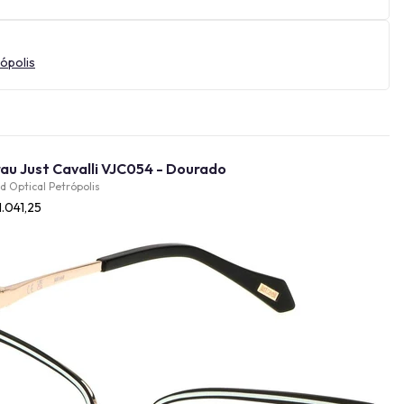
ópolis
Óculos de Grau Just Cavalli VJC054 - Dourado
d Optical Petrópolis
1.041,25
Provador Virtual
INDISPONÍVEL