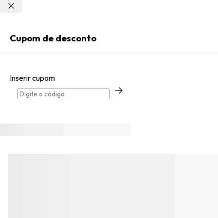
Não sei meu CEP
Entrar
Cupom de desconto
Criar Conta
Inserir cupom
Esqueci minha senha
Acessar com senha temporária