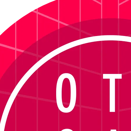
 Cavalli VJC048 - Preto
Ver descrição
sponível no momento.