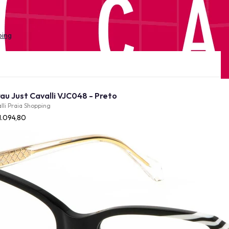
ping
Óculos de Grau Just Cavalli VJC048 - Preto
lli Praia Shopping
1.094,80