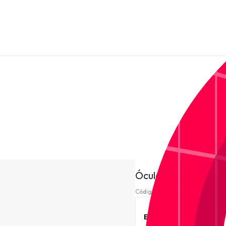
Óculos de Grau Just
Código 220891-
Este produto está indi