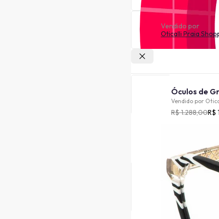
Vendido por
Oticalli Praia Shop
Outras lojas
Vendido por
Otica
R$ 1.288,00
R$ 
Cor