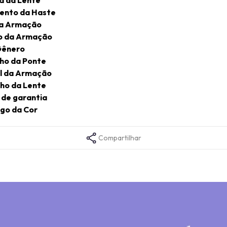
ento da Haste
da Armação
o da Armação
ênero
ho da Ponte
l da Armação
ho da Lente
de garantia
go da Cor
Compartilhar