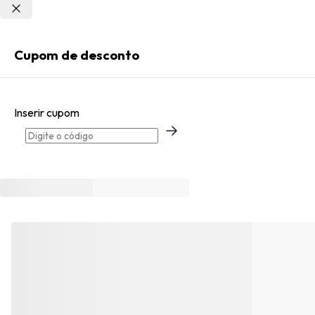
Não sei meu CEP
Entrar
Cupom de desconto
Criar Conta
Inserir cupom
Esqueci minha senha
Acessar com senha temporária