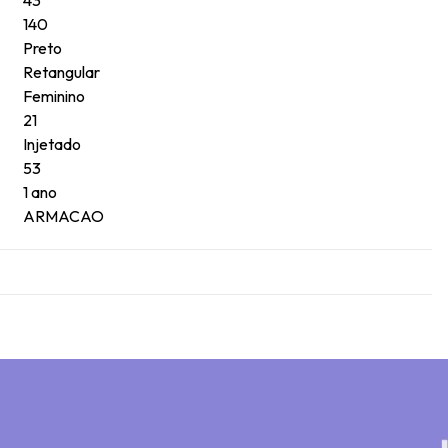
140
Preto
Retangular
Feminino
21
Injetado
53
1 ano
ARMACAO