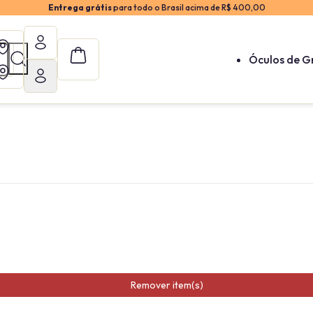
Entrega grátis
para todo o Brasil acima de R$ 400,00
Óculos de G
Remover item(s)