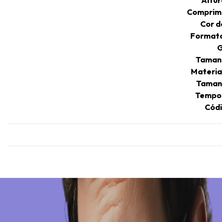
Comprim
Cor 
Format
G
Taman
Materia
Taman
Tempo 
Códi