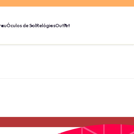
rau
Óculos de Sol
Relógios
Outlet