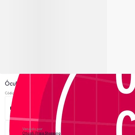
Óculos de Grau Just Cavalli VJC045 - Preto
Código 221332-
Ver descrição
Este produto está indisponível no momento.
Vendido por
Oticalli Praia Shopping