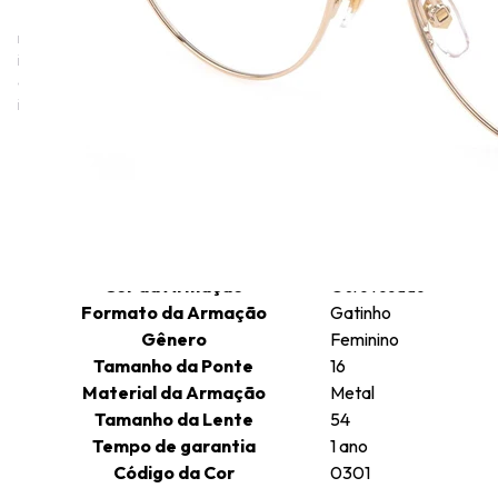
2000 pelo estilista Roberto Cavalli como uma extensão da sua
marca, direcionada a um público mais jovem e com um estilo
irreverente. A linha Just Cavalli é conhecida por seu estilo rock,
cool de rua e urbano, com destaque para o uso de materiais
inovadores e gráficos experimentais.
Informações técnicas
Altura da Lente
46
Comprimento da Haste
135
Cor da Armação
Ouro rosado
Formato da Armação
Gatinho
Gênero
Feminino
Tamanho da Ponte
16
Material da Armação
Metal
Tamanho da Lente
54
Tempo de garantia
1 ano
Código da Cor
0301