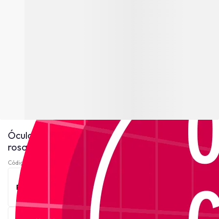
Óculos de Grau Just Cavalli VJC014 - Ouro
rosado
Código 220623-
Ver descrição
Este produto está indisponível no momento.