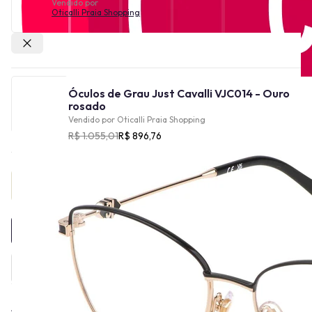
Vendido por
Oticalli Praia Shopping
Outras lojas
Óculos de Grau Just Cavalli VJC014 - Ouro
rosado
Vendido por
Oticalli Praia Shopping
R$ 1.055,01
R$ 896,76
Provador Virtual
INDISPONÍVEL
A linha Just Cavalli, incluindo Just Cavalli Eyewear, foi criada em