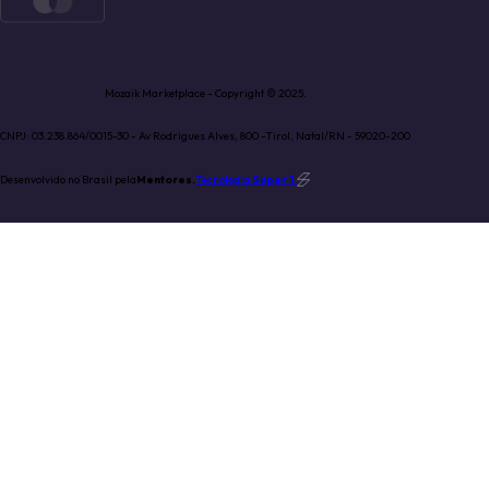
Mozaik Marketplace - Copyright © 2025.
CNPJ: 03.238.864/0015-30 - Av Rodrigues Alves, 800 -Tirol, Natal/RN - 59020-200
Desenvolvido no Brasil pela
Mentores.
Tecnologia
Super 1
.