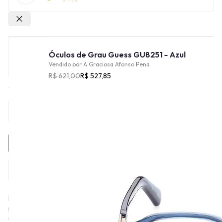
Outras lojas
Óculos de Grau Guess GU8251 - Azul
Vendido por
A Graciosa Afonso Pena
R$ 621,00
R$ 527,85
Provador Virtual
INDISPONÍVEL
Em 1981, os irmãos Marciano saíram do sul da França e foram
para a Califórnia, nos Estados Unidos, para fundar a Guess, sua
marca de vestuário. Assim como as roupas, os óculos Guess