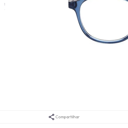
podem ser usados por homens, mulheres e adolescentes
aventureiros, ousados ​​e autoconfiantes.
Informações técnicas
Altura da Lente
48
Comprimento da Haste
145
Cor da Armação
Azul
Formato da Armação
Redondo
Gênero
Unissex
Tamanho da Ponte
19
Material da Armação
Injetado
Tamanho da Lente
48
Tempo de garantia
1 ano
Código da Cor
090
Compartilhar