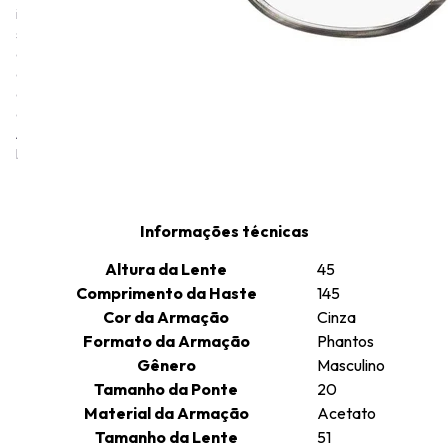
imagem única e inconfundível, seus designs essenciais, icônicos e
sofisticados, materiais superiores e elegância atemporal. As
armações da Giorgio Armani são criadas na Itália com materiais
de alta qualidade, atraindo usuários elegantes. Linhas clean,
elegância natural e uma atenção minuciosa a detalhes são os
conceitos elementares por trás das armações da Giorgio Armani.
A marca oferece um estilo sofisticado e formatos universais para
homens e mulheres.
Informações técnicas
Altura da Lente
45
Comprimento da Haste
145
Cor da Armação
Cinza
Formato da Armação
Phantos
Gênero
Masculino
Tamanho da Ponte
20
Material da Armação
Acetato
Tamanho da Lente
51