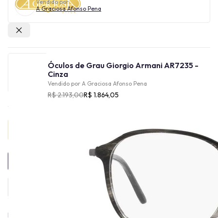
Vendido por
A Graciosa Afonso Pena
Outras lojas
Óculos de Grau Giorgio Armani AR7235 -
Cinza
Vendido por
A Graciosa Afonso Pena
R$ 2.193,00
R$ 1.864,05
Provador Virtual
INDISPONÍVEL
Fundada em 1975, a marca Giorgio Armani se destaca por sua