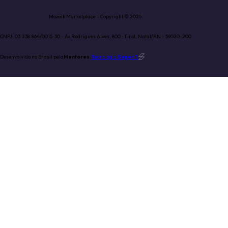
Mozaik Marketplace - Copyright © 2025.
CNPJ: 03.238.864/0015-30 - Av Rodrigues Alves, 800 -Tirol, Natal/RN - 59020-200
Desenvolvido no Brasil pela
Mentores.
Tecnologia
Super 1
.