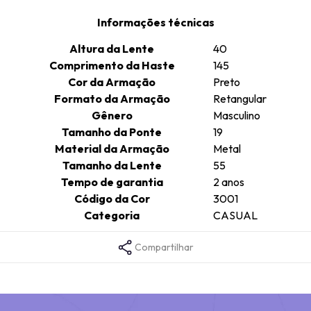
Informações técnicas
Altura da Lente
40
Comprimento da Haste
145
Cor da Armação
Preto
Formato da Armação
Retangular
Gênero
Masculino
Tamanho da Ponte
19
Material da Armação
Metal
Tamanho da Lente
55
Tempo de garantia
2 anos
Código da Cor
3001
Categoria
CASUAL
Compartilhar