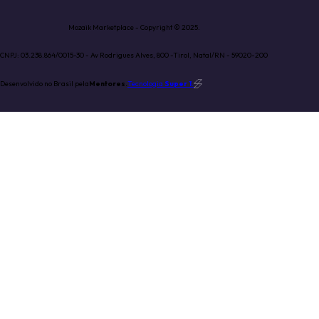
Mozaik Marketplace - Copyright © 2025.
CNPJ: 03.238.864/0015-30 - Av Rodrigues Alves, 800 -Tirol, Natal/RN - 59020-200
Desenvolvido no Brasil pela
Mentores.
Tecnologia
Super 1
.