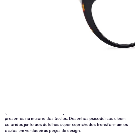
Provador Virtual
INDISPONÍVEL
Conhecido como “O príncipe das Estampas”, Emilio Pucci era
dono de um estilo único que segue no mundo da moda até os dias
de hoje, estampando o nome na lista das marcas mais luxuosas.
Seus óculos surpreendem e trazem a marca registrada da Pucci:
incríveis estampas. Luxuosos e seguindo as cores e formas de
suas coleções, o destaque destas armações são as padronagens
que foram desfiladas nas coleções de roupa da Maison e estão
presentes na maioria dos óculos. Desenhos psicodélicos e bem
coloridos junto aos detalhes super caprichados transformam os
óculos em verdadeiras peças de design.