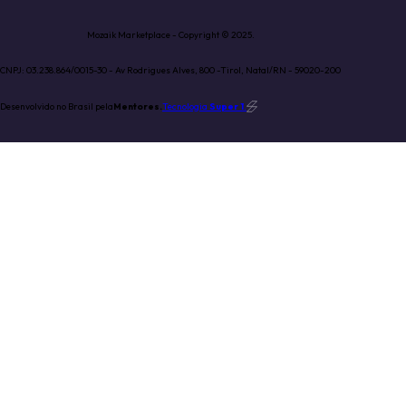
Mozaik Marketplace - Copyright © 2025.
CNPJ: 03.238.864/0015-30 - Av Rodrigues Alves, 800 -Tirol, Natal/RN - 59020-200
Desenvolvido no Brasil pela
Mentores.
Tecnologia
Super 1
.