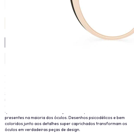
Provador Virtual
INDISPONÍVEL
Conhecido como “O príncipe das Estampas”, Emilio Pucci era
dono de um estilo único que segue no mundo da moda até os dias
de hoje, estampando o nome na lista das marcas mais luxuosas.
Seus óculos surpreendem e trazem a marca registrada da Pucci:
incríveis estampas. Luxuosos e seguindo as cores e formas de
suas coleções, o destaque destas armações são as padronagens
que foram desfiladas nas coleções de roupa da Maison e estão
presentes na maioria dos óculos. Desenhos psicodélicos e bem
coloridos junto aos detalhes super caprichados transformam os
óculos em verdadeiras peças de design.