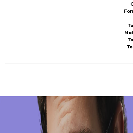
C
For
Ta
Mat
Ta
Te