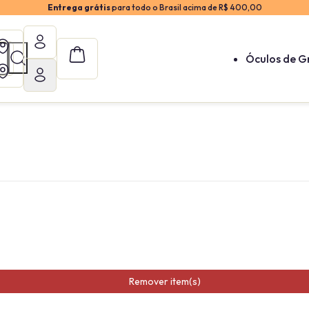
Entrega grátis
para todo o Brasil acima de R$ 400,00
Óculos de G
Remover item(s)