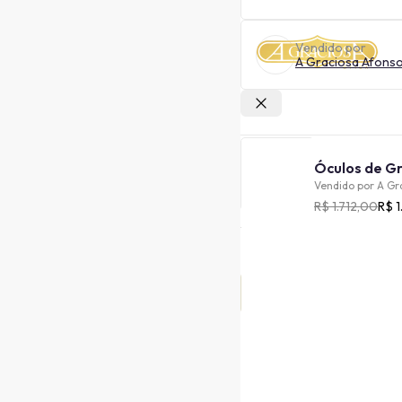
Vendido por
A Graciosa Afons
Outras lojas
Vendido por
A Gr
R$ 1.712,00
R$ 1