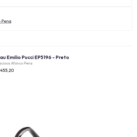
o Pena
Óculos de Grau Emilio Pucci EP5196 - Preto
aciosa Afonso Pena
.455,20
Provador Virtual
INDISPONÍVEL