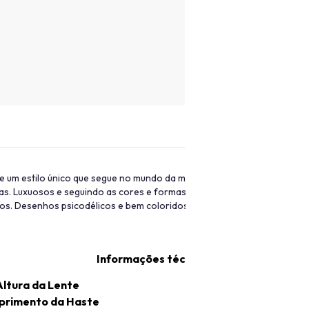
e um estilo único que segue no mundo da moda até os dias de hoje, est
pas. Luxuosos e seguindo as cores e formas de suas coleções, o dest
os. Desenhos psicodélicos e bem coloridos junto aos detalhes super 
Informações técnicas
Altura da Lente
rimento da Haste