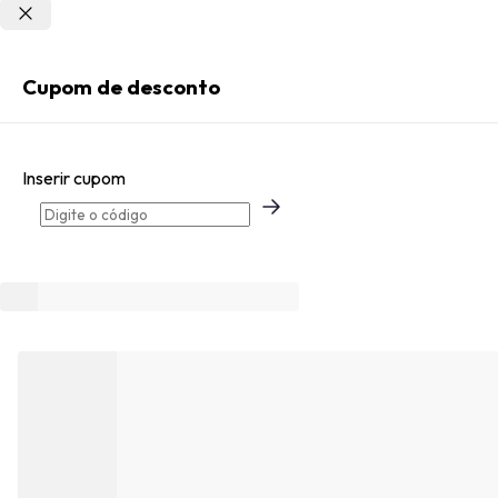
Não sei meu CEP
Entrar
Cupom de desconto
Criar Conta
Inserir cupom
Esqueci minha senha
Acessar com senha temporária