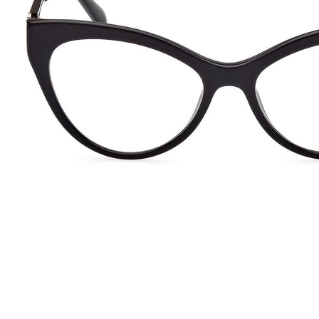
ampando o nome na lista das marcas mais luxuosas. Seus óculos
aque destas armações são as padronagens que foram desfiladas nas
caprichados transformam os óculos em verdadeiras peças de design.
43
140