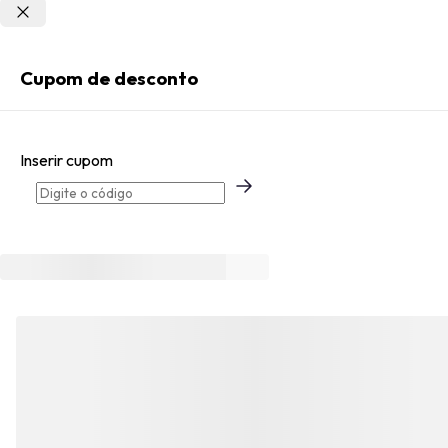
Não sei meu CEP
Entrar
Cupom de desconto
Criar Conta
Inserir cupom
Esqueci minha senha
Acessar com senha temporária