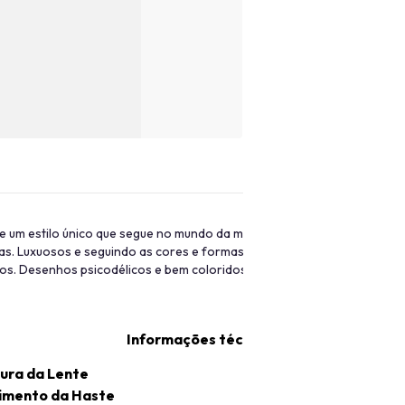
e um estilo único que segue no mundo da moda até os dias de hoje, est
pas. Luxuosos e seguindo as cores e formas de suas coleções, o dest
os. Desenhos psicodélicos e bem coloridos junto aos detalhes super 
Informações técnicas
ura da Lente
imento da Haste