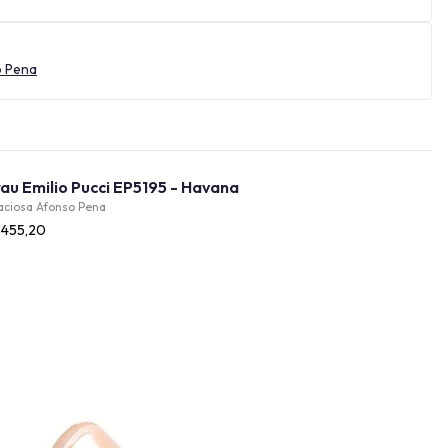
o Pena
Óculos de Grau Emilio Pucci EP5195 - Havana
aciosa Afonso Pena
.455,20
Provador Virtual
INDISPONÍVEL