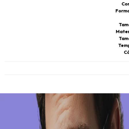
Co
Forma
Tam
Mater
Tam
Temp
Có