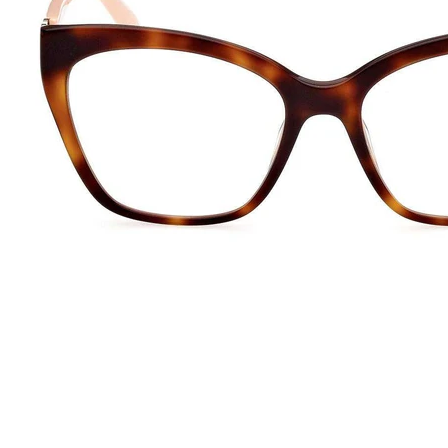
ampando o nome na lista das marcas mais luxuosas. Seus óculos
aque destas armações são as padronagens que foram desfiladas nas
caprichados transformam os óculos em verdadeiras peças de design.
45
140