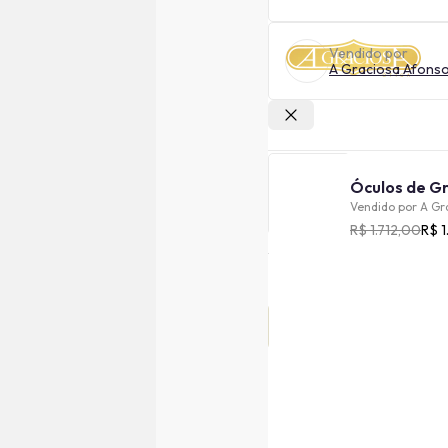
Vendido por
A Graciosa Afons
Outras lojas
Vendido por
A Gr
R$ 1.712,00
R$ 1