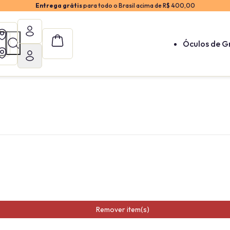
Entrega grátis
para todo o Brasil acima de R$ 400,00
Óculos de G
Remover item(s)