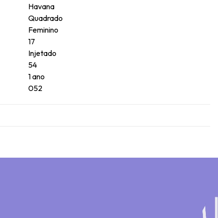
Havana
Quadrado
Feminino
17
Injetado
54
1 ano
052