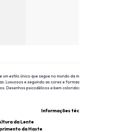
e um estilo único que segue no mundo da moda até os dias de hoje, est
pas. Luxuosos e seguindo as cores e formas de suas coleções, o dest
os. Desenhos psicodélicos e bem coloridos junto aos detalhes super 
Informações técnicas
Altura da Lente
rimento da Haste