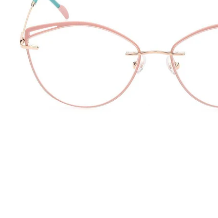
ampando o nome na lista das marcas mais luxuosas. Seus óculos
aque destas armações são as padronagens que foram desfiladas nas
caprichados transformam os óculos em verdadeiras peças de design.
45
140