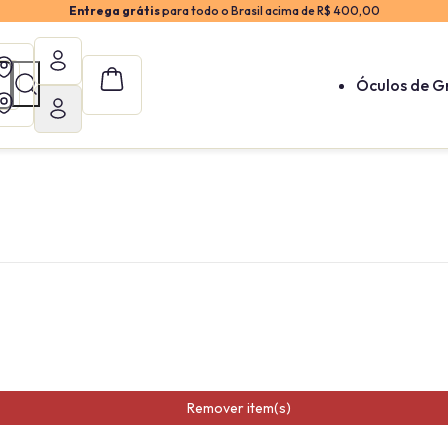
Entrega grátis
para todo o Brasil acima de R$ 400,00
Óculos de G
Remover item(s)