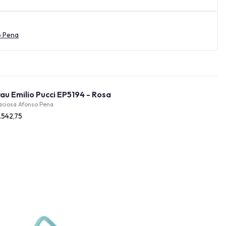
o Pena
Óculos de Grau Emilio Pucci EP5194 - Rosa
aciosa Afonso Pena
.542,75
Provador Virtual
INDISPONÍVEL