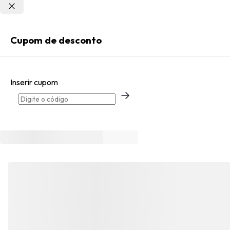
Não sei meu CEP
Entrar
Cupom de desconto
Criar Conta
Inserir cupom
Esqueci minha senha
Acessar com senha temporária