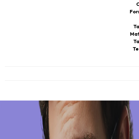
C
For
Ta
Mat
Ta
Te