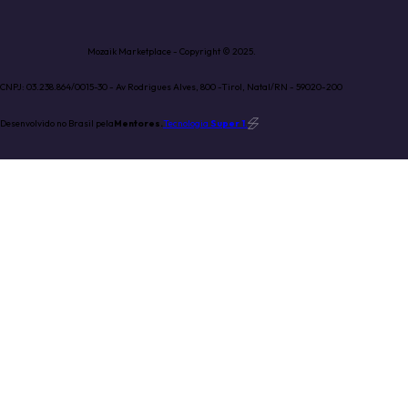
Mozaik Marketplace - Copyright © 2025.
CNPJ: 03.238.864/0015-30 - Av Rodrigues Alves, 800 -Tirol, Natal/RN - 59020-200
Desenvolvido no Brasil pela
Mentores.
Tecnologia
Super 1
.