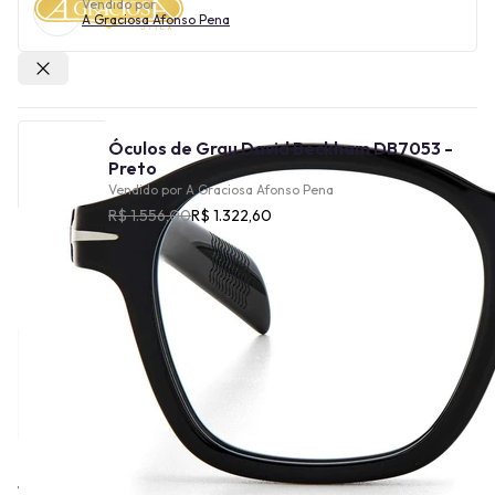
Vendido por
A Graciosa Afonso Pena
Outras lojas
Óculos de Grau David Beckham DB7053 -
Preto
Vendido por
A Graciosa Afonso Pena
R$ 1.556,00
R$ 1.322,60
Cor
Tamanho