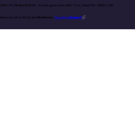
CNPJ: 03.238.864/0015-30 - Av Rodrigues Alves, 800 -Tirol, Natal/RN - 59020-200
Desenvolvido no Brasil pela
Mentores.
Tecnologia
Super 1
.