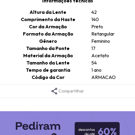
Informações técnicas
Altura da Lente
42
Comprimento da Haste
140
Cor da Armação
Preto
Formato da Armação
Retangular
Gênero
Feminino
Tamanho da Ponte
17
Material da Armação
Acetato
Tamanho da Lente
54
Tempo de garantia
1 ano
Código da Cor
ARMACAO
Compartilhar