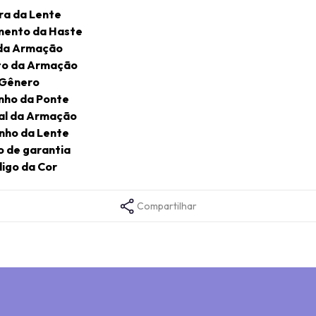
ra da Lente
ento da Haste
da Armação
o da Armação
Gênero
ho da Ponte
al da Armação
ho da Lente
 de garantia
igo da Cor
Compartilhar