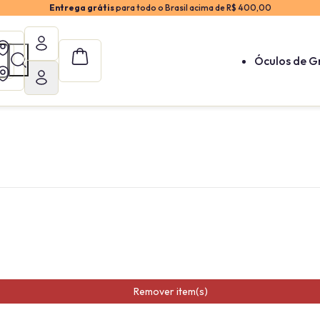
Entrega grátis
para todo o Brasil acima de R$ 400,00
Óculos de G
Remover item(s)