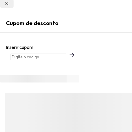
Não sei meu CEP
Entrar
Cupom de desconto
Criar Conta
Inserir cupom
Esqueci minha senha
Acessar com senha temporária