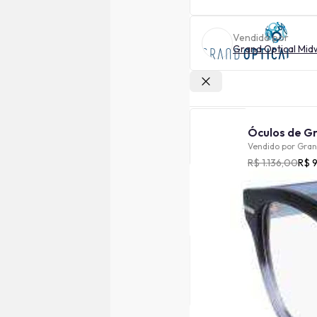
Vendido por
Grand Optical Mid
Outras lojas
Vendido por
Gran
R$ 1.136,00
R$ 
Cor