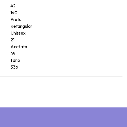
42
140
Preto
Retangular
Unissex
21
Acetato
49
1 ano
336