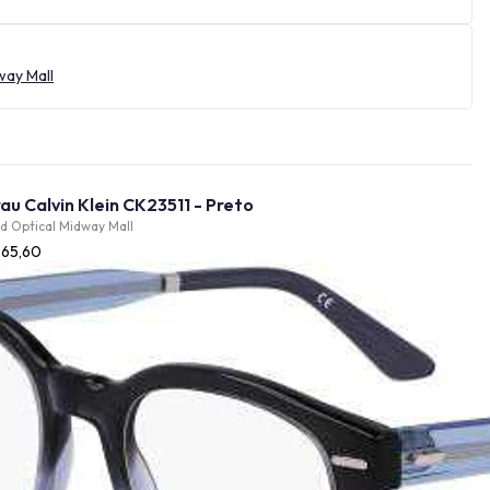
way Mall
Óculos de Grau Calvin Klein CK23511 - Preto
d Optical Midway Mall
965,60